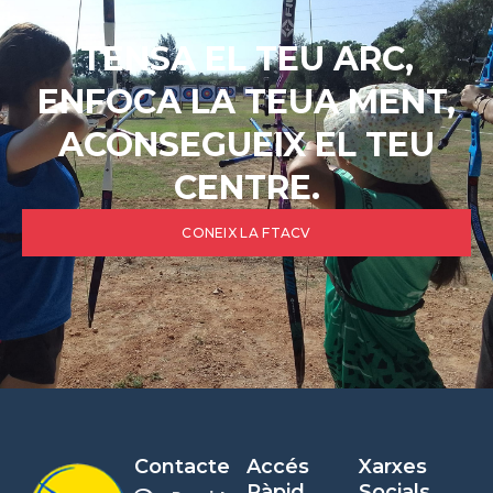
TENSA EL TEU ARC,
ENFOCA LA TEUA MENT,
ACONSEGUEIX EL TEU
CENTRE.
CONEIX LA FTACV
Contacte
Accés
Xarxes
Ràpid
Socials