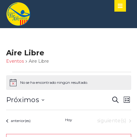
Aire Libre
Eventos
Aire Libre
No se ha encontrado ningún resultado.
Aviso
Naveg
Nav
Próximos
Buscar
Lista
de
de
SELECCIONA
vist
LA
búsqu
de
FECHA.
Hoy
Eventos
siguiente(s)
Eventos
anterior(es)
y
Eve