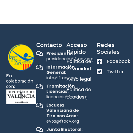
Contacto
Acceso
Redes
Rápido
Sociales
Presidente:
presidencia@ftacv.org
Política de
Facebook
Información
Privacidad
Twitter
General:
En
info@ftacv.org
Aviso legal
colaboración
Tramitación
con:
Política de
Licencias:
cookies
licencias@ftacv.org
Escuela
Valenciana de
Tiro con Arco:
evta@ftacv.org
Junta Electoral: