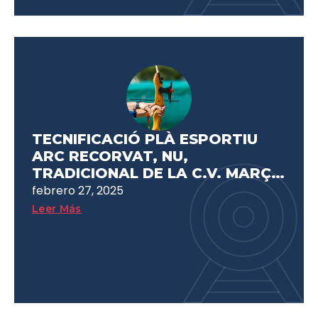
TECNIFICACIÓ PLÀ ESPORTIU
ARC RECORVAT, NU,
TRADICIONAL DE LA C.V. MARÇ /
TECNIFICACIÓN DEL PLAN
febrero 27, 2025
DEPORTIVO ARCO RECURVO,
Leer Más
DESNUDO, TRADICIONAL DE LA
C.V. MARZO