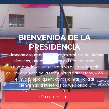
BIENVENIDA DE LA
PRESIDENCIA
Estimados arqueros, arqueras, miembros de clubes,
técnicos, jueces y amigos del tiro con arco,
En nombre de la Junta Directiva de la Federación
de Tiro con Arco de la Comunidad Valenciana, y en
el mío propio, quiero daros la más cordial
bienvenida a nuestro sitio web oficial…
LÉELO COMPLETO