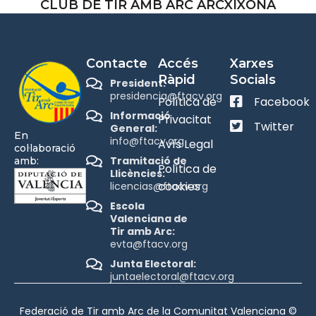
CLUB DE TIR AMB ARC ARCXIXONA
Contacte
Accés
Xarxes
Ràpid
Socials
President:
presidencia@ftacv.org
Política de
Facebook
Informació
Privacitat
Twitter
General:
En
info@ftacv.org
Avís Legal
col·laboració
Tramitació de
amb:
Política de
Llicències:
cookies
licencias@ftacv.org
Escola
Valenciana de
Tir amb Arc:
evta@ftacv.org
Junta Electoral:
juntaelectoral@ftacv.org
Federació de Tir amb Arc de la Comunitat Valenciana ©