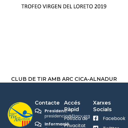
CLUB DE TIR AMB ARC CICA-ALNADUR
Contacte
Accés
Xarxes
Ràpid
Socials
President:
presidencia@ftacv.org
Política de
Facebook
Informació
Privacitat