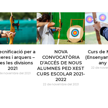
ecnificació per a
NOVA
Curs de 
eres i arquers –
CONVOCATÒRIA
(Ensenyam
es les divisions
D’ACCÉS DE NOUS
any 
22 de nove
2021
ALUMNES PED XEST
de novembre del 2021
CURS ESCOLAR 2021-
2022
22 de novembre del 2021