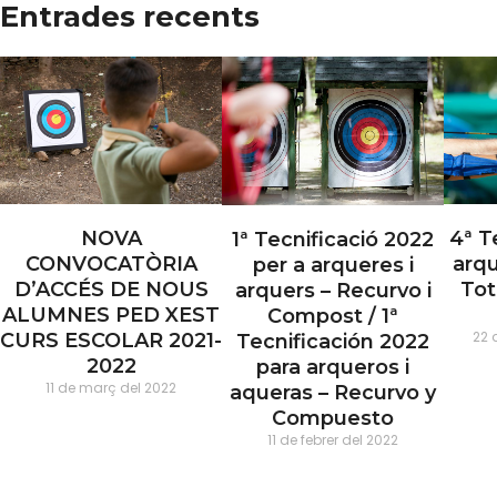
Entrades recents
NOVA
4ª T
1ª Tecnificació 2022
CONVOCATÒRIA
arqu
per a arqueres i
D’ACCÉS DE NOUS
Tot
arquers – Recurvo i
ALUMNES PED XEST
Compost / 1ª
22 
CURS ESCOLAR 2021-
Tecnificación 2022
2022
para arqueros i
11 de març del 2022
aqueras – Recurvo y
Compuesto
11 de febrer del 2022