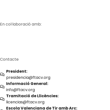
En col·laboració amb:
Contacte
President:
presidencia@ftacv.org
Informació General:
info@ftacv.org
Tramitació de Llicències:
licencias@ftacv.org
Escola Valenciana de Tir amb Arc: