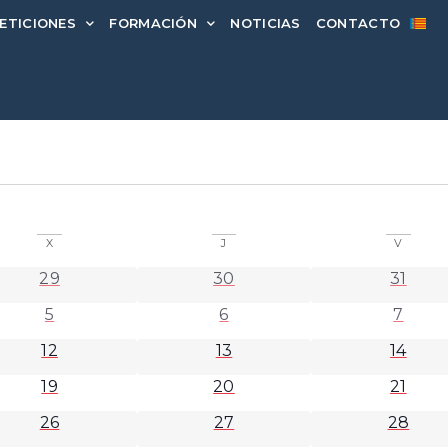
ETICIONES
FORMACIÓN
NOTICIAS
CONTACTO
X
J
V
0 eventos
0 eventos
0 even
29
30
31
0 eventos
0 eventos
0 even
5
6
7
0 eventos
0 eventos
0 even
12
13
14
0 eventos
0 eventos
0 even
19
20
21
0 eventos
0 eventos
0 even
26
27
28