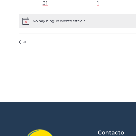
0 eventos
0 eventos
31
1
No hay ningún evento este día.
Aviso
Jul
Contacto