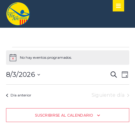
No hay eventos programados.
Aviso
Naveg
Nav
8/3/2026
Buscar
Día
de
de
SELECCIONA
vist
LA
búsqu
de
FECHA.
Siguiente día
Día anterior
y
Eve
vistas
SUSCRIBIRSE AL CALENDARIO
de
Event