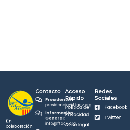
Contacto
Acceso
Redes
Rápido
Sociales
Presidente:
presidencia@ftacv.org
Política de
Facebook
Información
Privacidad
Twitter
General:
En
info@ftacv.org
Aviso legal
colaboración