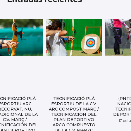
CNIFICACIÓ PLÀ
TECNIFICACIÓ PLÀ
(PNT
ESPORTIU ARC
ESPORTIU DE LA C.V.
NACI
RECORVAT, NU,
ARC COMPOST MARÇ /
TECNI
ADICIONAL DE LA
TECNIFICACIÓN DEL
DEPORT
C.V. MARÇ /
PLAN DEPORTIVO
17 oct
CNIFICACIÓN DEL
ARCO COMPUESTO
LAN DEPORTIVO
DE LA C.V. MARZO