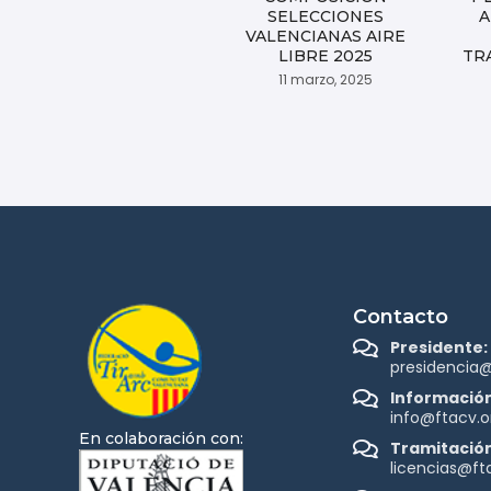
SELECCIONES
A
VALENCIANAS AIRE
LIBRE 2025
TR
11 marzo, 2025
Contacto
Presidente:
presidencia@
Información
info@ftacv.o
En colaboración con:
Tramitación
licencias@ft