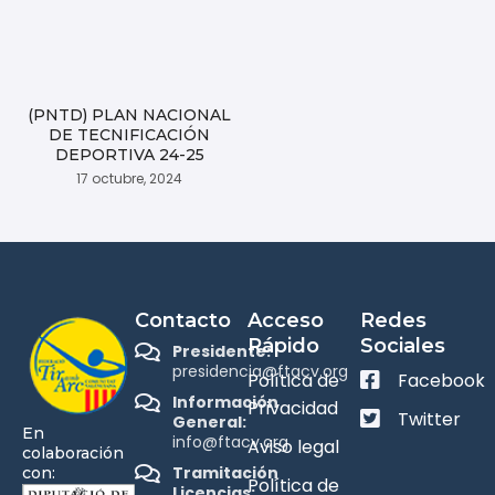
(PNTD) PLAN NACIONAL
DE TECNIFICACIÓN
DEPORTIVA 24-25
17 octubre, 2024
Contacto
Acceso
Redes
Rápido
Sociales
Presidente:
presidencia@ftacv.org
Política de
Facebook
Información
Privacidad
Twitter
General:
En
info@ftacv.org
Aviso legal
colaboración
Tramitación
con:
Política de
Licencias: