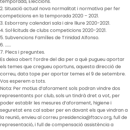
temporada, Eleccions.
2. Situació actual nova normalitat i normativa per fer
competicions en la temporada 2020 – 2021.
3. Esborrany calendari sala i aire lliure 2020-2021.
4. Sol·licituds de clubs competicions 2020-2021.
5. Subvencions Famílies de Trinidad Alfonso.
6. …….
7. Plecs i preguntes.
Es deixa obert l’ordre del dia per a què pugueu aportar
els temes que cregueu oportuns, aquesta direcció de
correu, data tope per aportar temes el 9 de setembre.
Vos esperem a tots.
Nota: Per motius d’aforament sols podran vindre dos
representants por club, sols un tindrà dret a vot, per
poder establir les mesures d’aforament, higiene i
seguretat ens cal saber per en davant els que vindran a
la reunió, envieu al correu presidencia@ftacv.org, full de
representació, i full de compensació assistència a