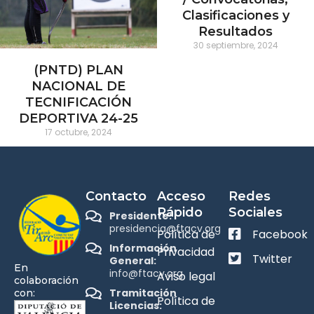
Clasificaciones y
Resultados
30 septiembre, 2024
(PNTD) PLAN
NACIONAL DE
TECNIFICACIÓN
DEPORTIVA 24-25
17 octubre, 2024
Contacto
Acceso
Redes
Rápido
Sociales
Presidente:
presidencia@ftacv.org
Política de
Facebook
Información
Privacidad
Twitter
General:
En
info@ftacv.org
Aviso legal
colaboración
Tramitación
con:
Política de
Licencias: