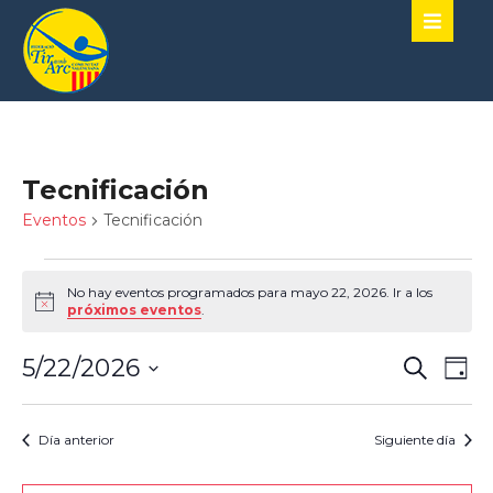
Tecnificación
Eventos
Tecnificación
No hay eventos programados para mayo 22, 2026. Ir a los
Aviso
próximos eventos
.
Naveg
Nav
5/22/2026
Buscar
Día
de
de
SELECCIONA
vist
LA
búsqu
de
FECHA.
Día anterior
Siguiente día
y
Eve