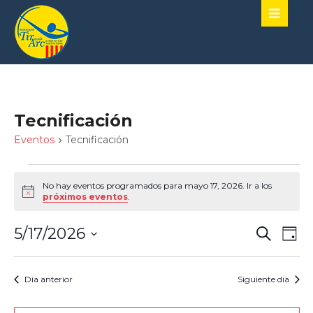
Tecnificación
Eventos
Tecnificación
No hay eventos programados para mayo 17, 2026. Ir a los
Aviso
próximos eventos
.
Naveg
Nav
5/17/2026
Buscar
Día
de
de
SELECCIONA
vist
LA
búsqu
de
FECHA.
Día anterior
Siguiente día
y
Eve