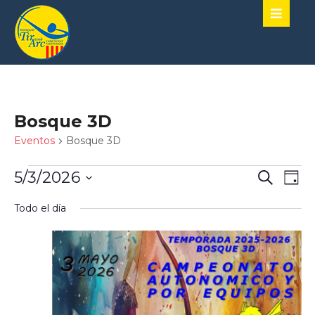
Bosque 3D
Eventos
Bosque 3D
Naveg
Nav
5/3/2026
Buscar
Día
de
de
SELECCIONA
vist
Todo el día
LA
búsqu
de
FECHA.
y
Eve
vistas
de
Event