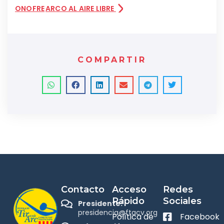
ONOFRE
ARCO AL AIRE LIBRE
COMPARTIR
Contacto
Acceso
Redes
Rápido
Sociales
Presidente:
presidencia@ftacv.org
Política de
Facebook