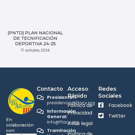
(PNTD) PLAN NACIONAL
DE TECNIFICACIÓN
DEPORTIVA 24-25
17 octubre, 2024
Contacto
Acceso
Redes
Rápido
Sociales
Presidente:
presidencia@ftacv.org
Política de
Facebook
Información
Privacidad
Twitter
General:
En
info@ftacv.org
Aviso legal
colaboración
Tramitación
con:
Política de