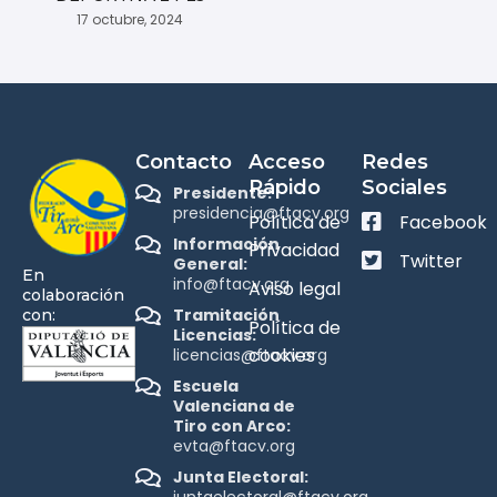
17 octubre, 2024
Contacto
Acceso
Redes
Rápido
Sociales
Presidente:
presidencia@ftacv.org
Política de
Facebook
Información
Privacidad
Twitter
General:
En
info@ftacv.org
Aviso legal
colaboración
Tramitación
con:
Política de
Licencias:
cookies
licencias@ftacv.org
Escuela
Valenciana de
Tiro con Arco:
evta@ftacv.org
Junta Electoral:
juntaelectoral@ftacv.org