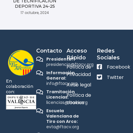
DE TECNIFICACIÓN
DEPORTIVA 24-25
17 octubre, 2024
Contacto
Acceso
Redes
Rápido
Sociales
Presidente:
presidencia@ftacv.org
Política de
Facebook
Información
Privacidad
Twitter
General:
En
info@ftacv.org
Aviso legal
colaboración
Tramitación
con:
Política de
Licencias:
cookies
licencias@ftacv.org
Escuela
Valenciana de
Tiro con Arco:
evta@ftacv.org