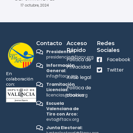
17 octubre, 2024
Contacto
Acceso
Redes
Rápido
Sociales
Presidente:
presidencia@ftacv.org
Política de
Facebook
Información
Privacidad
Twitter
General:
En
info@ftacv.org
Aviso legal
colaboración
Tramitación
con:
Política de
Licencias:
cookies
licencias@ftacv.org
Escuela
Valenciana de
Tiro con Arco:
evta@ftacv.org
Junta Electoral: