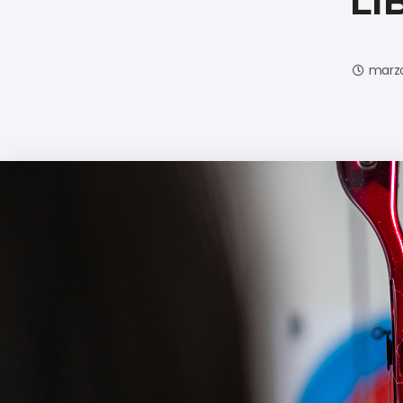
LI
marzo