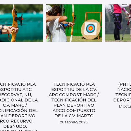
CNIFICACIÓ PLÀ
TECNIFICACIÓ PLÀ
(PNT
ESPORTIU ARC
ESPORTIU DE LA C.V.
NACI
RECORVAT, NU,
ARC COMPOST MARÇ /
TECNI
ADICIONAL DE LA
TECNIFICACIÓN DEL
DEPORT
C.V. MARÇ /
PLAN DEPORTIVO
17 oct
CNIFICACIÓN DEL
ARCO COMPUESTO
LAN DEPORTIVO
DE LA C.V. MARZO
RCO RECURVO,
26 febrero, 2025
DESNUDO,