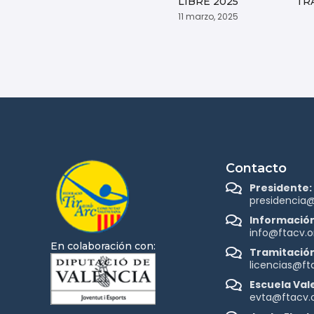
LIBRE 2025
TR
11 marzo, 2025
Contacto
Presidente:
presidencia@
Información
info@ftacv.o
En colaboración con:
Tramitación
licencias@ft
Escuela Val
evta@ftacv.