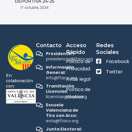
DEPORTIVA 24-25
17 octubre, 2024
Contacto
Acceso
Redes
Rápido
Sociales
Presidente:
presidencia@ftacv.org
Política de
Facebook
Información
Privacidad
Twitter
General:
En
info@ftacv.org
Aviso legal
colaboración
Tramitación
con:
Política de
Licencias:
cookies
licencias@ftacv.org
Escuela
Valenciana de
Tiro con Arco:
evta@ftacv.org
Junta Electoral: