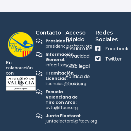
Contacto
Acceso
Redes
Rápido
Sociales
Presidente:
presidencia@ftacv.org
Política de
Facebook
Información
Privacidad
Twitter
General:
En
info@ftacv.org
Aviso legal
colaboración
Tramitación
con:
Política de
Licencias:
cookies
licencias@ftacv.org
Escuela
Valenciana de
Tiro con Arco:
evta@ftacv.org
Junta Electoral:
juntaelectoral@ftacv.org