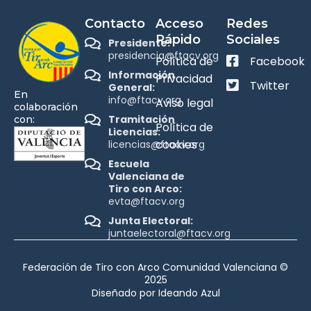
Contacto
Acceso
Redes
Rápido
Sociales
Presidente:
presidencia@ftacv.org
Política de
Facebook
Información
Privacidad
Twitter
General:
En
info@ftacv.org
Aviso legal
colaboración
Tramitación
con:
Política de
Licencias:
cookies
licencias@ftacv.org
Escuela
Valenciana de
Tiro con Arco:
evta@ftacv.org
Junta Electoral:
juntaelectoral@ftacv.org
Federación de Tiro con Arco Comunidad Valenciana ©
2025
Diseñado por Ideando Azul