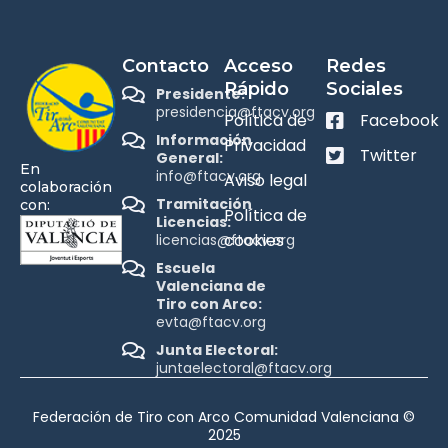
Contacto
Acceso
Redes
Rápido
Sociales
Presidente:
presidencia@ftacv.org
Política de
Facebook
Información
Privacidad
Twitter
General:
En
info@ftacv.org
Aviso legal
colaboración
Tramitación
con:
Política de
Licencias:
cookies
licencias@ftacv.org
Escuela
Valenciana de
Tiro con Arco:
evta@ftacv.org
Junta Electoral:
juntaelectoral@ftacv.org
Federación de Tiro con Arco Comunidad Valenciana ©
2025