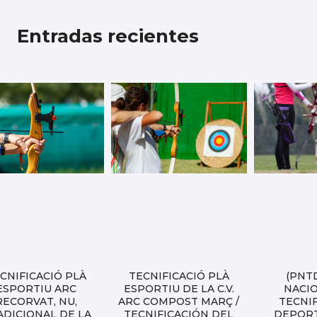
Entradas recientes
CNIFICACIÓ PLÀ
TECNIFICACIÓ PLÀ
(PNT
ESPORTIU ARC
ESPORTIU DE LA C.V.
NACI
RECORVAT, NU,
ARC COMPOST MARÇ /
TECNI
ADICIONAL DE LA
TECNIFICACIÓN DEL
DEPORT