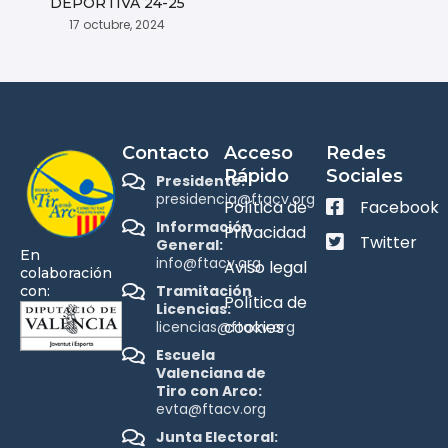
DEPORTIVA 24-25
17 octubre, 2024
Contacto
Acceso
Redes
Rápido
Sociales
Presidente:
presidencia@ftacv.org
Política de
Facebook
Información
Privacidad
Twitter
General:
En
info@ftacv.org
Aviso legal
colaboración
Tramitación
con:
Política de
Licencias:
cookies
licencias@ftacv.org
Escuela
Valenciana de
Tiro con Arco:
evta@ftacv.org
Junta Electoral: