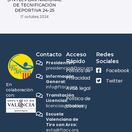
DE TECNIFICACIÓN
DEPORTIVA 24-25
17 octubre, 2024
Contacto
Acceso
Redes
Rápido
Sociales
Presidente:
presidencia@ftacv.org
Política de
Facebook
Información
Privacidad
Twitter
General:
En
info@ftacv.org
Aviso legal
colaboración
Tramitación
con:
Política de
Licencias:
cookies
licencias@ftacv.org
Escuela
Valenciana de
Tiro con Arco:
evta@ftacv.org