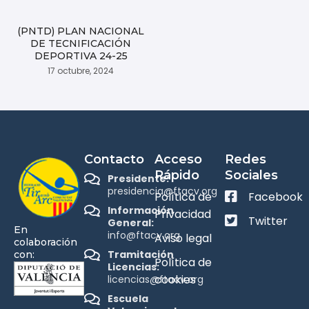
(PNTD) PLAN NACIONAL
DE TECNIFICACIÓN
DEPORTIVA 24-25
17 octubre, 2024
Contacto
Acceso
Redes
Rápido
Sociales
Presidente:
presidencia@ftacv.org
Política de
Facebook
Información
Privacidad
Twitter
General:
En
info@ftacv.org
Aviso legal
colaboración
Tramitación
con:
Política de
Licencias:
cookies
licencias@ftacv.org
Escuela