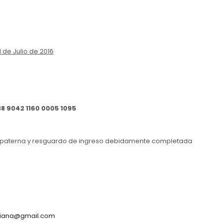
1 de Julio de 2016
38 9042 1160 0005 1095
ción paterna y resguardo de ingreso debidamente completada
ciana@gmail.com