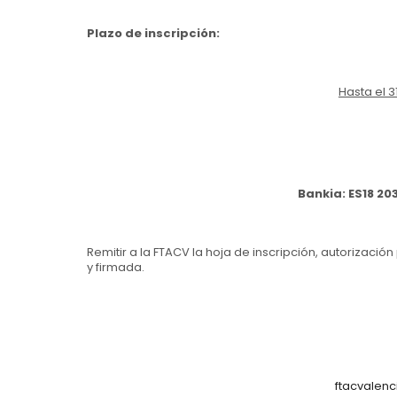
Plazo de inscripción:
Hasta el 3
Bankia: ES18 20
Remitir a la FTACV la hoja de inscripción, autoriza
y firmada.
ftacvalen