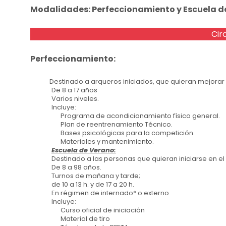
Modalidades: Perfeccionamiento y Escuela d
Cir
Perfeccionamiento:
Destinado a arqueros iniciados, que quieran mejorar s
De 8 a 17 años
Varios niveles.
Incluye:
Programa de acondicionamiento físico general.
Plan de reentrenamiento Técnico.
Bases psicológicas para la competición.
Materiales y mantenimiento.
Escuela de Verano:
Destinado a las personas que quieran iniciarse en el 
De 8 a 98 años.
Turnos de mañana y tarde;
de 10 a 13 h. y de 17 a 20 h.
En régimen de internado* o externo
Incluye:
Curso oficial de iniciación
Material de tiro