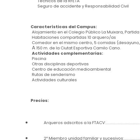
Técnicos de la RFETA
Seguro de accidente y Responsabilidad Civil
Características del Campus:
Alojamiento en el Colegio Público La Muixara, Partida F
Habitaciones compartidas 10 arquero/as
Comedor en el mismo centro, 5 comidas (desayuno,
A
150 m. de la Ciutat Esportiva Camilo Cano.
Actividades complementarias:
Piscina
Otras disciplinas deportivas
Centro de educación medioambiental
Rutas de senderismo
Actividades culturales
Precios:
Arqueros adscritos a la FTACV:……………..……………
2º Miembro unidad familiar y sucesivos:………