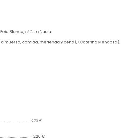
oia Blanca, nº 2. La Nucia.
 almuerzo, comida, merienda y cena), (Catering Mendoza).
………………………………..270 €
……………………………………..220 €