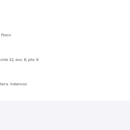
Ftacv
rte 32, esc. B, pta. 8
étera. Valencia