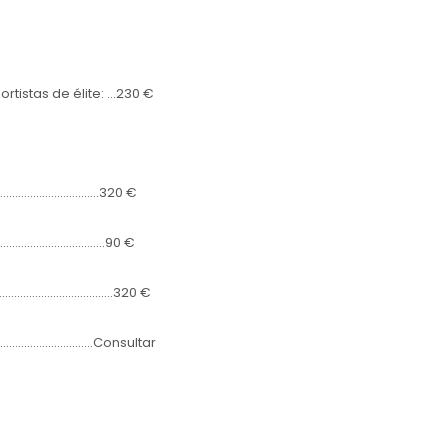
tistas de élite: …230 €
………………………………….320 €
……………………………..90 €
…………………………………………320 €
……………………………….Consultar