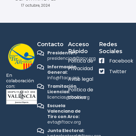
17 octubre, 2024
Contacto
Acceso
Redes
Rápido
Sociales
Presidente:
presidencia@ftacv.org
Política de
Facebook
Información
Privacidad
Twitter
General:
En
info@ftacv.org
Aviso legal
colaboración
Tramitación
con:
Política de
Licencias:
cookies
licencias@ftacv.org
Escuela
Valenciana de
Tiro con Arco:
evta@ftacv.org
Junta Electoral:
juntaelectoral@ftacv.org