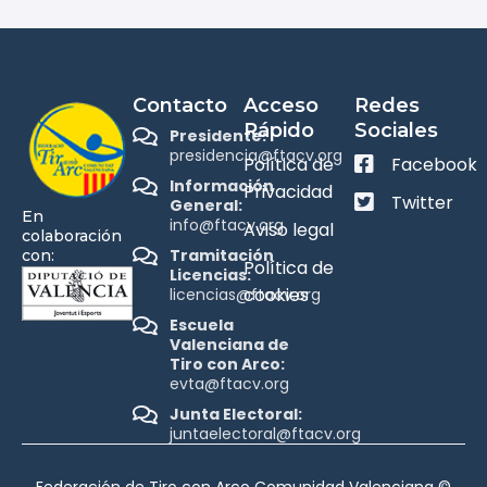
Contacto
Acceso
Redes
Rápido
Sociales
Presidente:
presidencia@ftacv.org
Política de
Facebook
Información
Privacidad
Twitter
General:
En
info@ftacv.org
Aviso legal
colaboración
Tramitación
con:
Política de
Licencias:
cookies
licencias@ftacv.org
Escuela
Valenciana de
Tiro con Arco:
evta@ftacv.org
Junta Electoral:
juntaelectoral@ftacv.org
Federación de Tiro con Arco Comunidad Valenciana ©