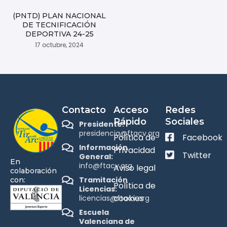
(PNTD) PLAN NACIONAL
DE TECNIFICACIÓN
DEPORTIVA 24-25
17 octubre, 2024
Contacto
Acceso
Redes
Rápido
Sociales
Presidente:
presidencia@ftacv.org
Política de
Facebook
Información
Privacidad
Twitter
General:
En
info@ftacv.org
Aviso legal
colaboración
Tramitación
con:
Política de
Licencias:
cookies
licencias@ftacv.org
Escuela
Valenciana de