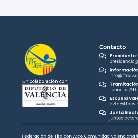
Contacto
Presidente:
presidencia@
Información
info@ftacv.o
En colaboración con:
Tramitación
licencias@ft
Escuela Val
evta@ftacv.
Junta Electo
juntaelector
Federación de Tiro con Arco Comunidad Valenciana 