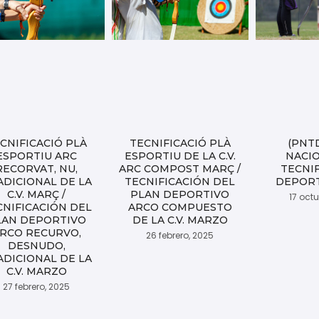
CNIFICACIÓ PLÀ
TECNIFICACIÓ PLÀ
(PNT
ESPORTIU ARC
ESPORTIU DE LA C.V.
NACI
RECORVAT, NU,
ARC COMPOST MARÇ /
TECNI
ADICIONAL DE LA
TECNIFICACIÓN DEL
DEPORT
C.V. MARÇ /
PLAN DEPORTIVO
17 oct
CNIFICACIÓN DEL
ARCO COMPUESTO
LAN DEPORTIVO
DE LA C.V. MARZO
RCO RECURVO,
26 febrero, 2025
DESNUDO,
ADICIONAL DE LA
C.V. MARZO
27 febrero, 2025