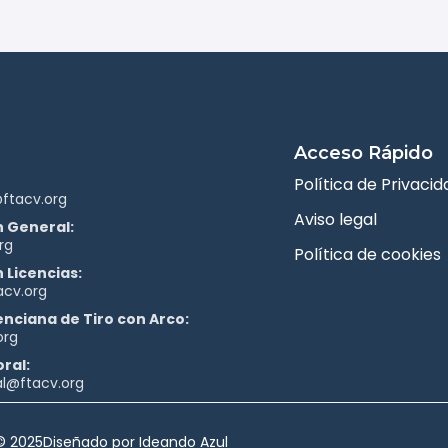
Acceso Rápido
Política de Privacid
ftacv.org
Aviso legal
 General:
rg
Política de cookies
 Licencias:
acv.org
enciana de Tiro con Arco:
org
ral:
al@ftacv.org
© 2025
Diseñado por Ideando Azul