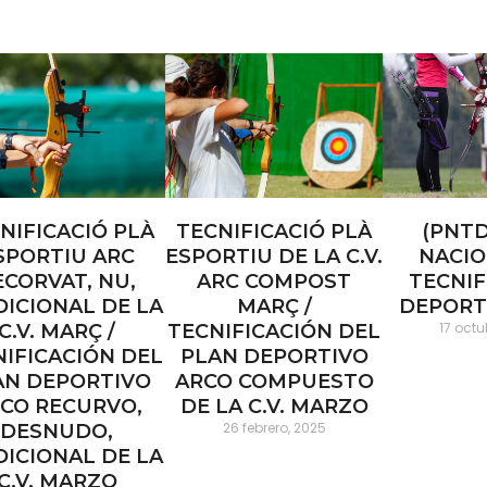
NIFICACIÓ PLÀ
TECNIFICACIÓ PLÀ
(PNTD
SPORTIU ARC
ESPORTIU DE LA C.V.
NACIO
ECORVAT, NU,
ARC COMPOST
TECNIF
DICIONAL DE LA
MARÇ /
DEPORTI
17 octu
C.V. MARÇ /
TECNIFICACIÓN DEL
NIFICACIÓN DEL
PLAN DEPORTIVO
AN DEPORTIVO
ARCO COMPUESTO
CO RECURVO,
DE LA C.V. MARZO
26 febrero, 2025
DESNUDO,
DICIONAL DE LA
C.V. MARZO