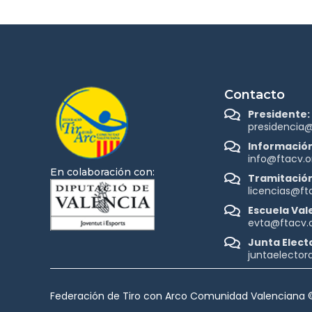
Contacto
Presidente:
presidencia@
Información
info@ftacv.o
En colaboración con:
Tramitación
licencias@ft
Escuela Val
evta@ftacv.
Junta Electo
juntaelector
Federación de Tiro con Arco Comunidad Valenciana 