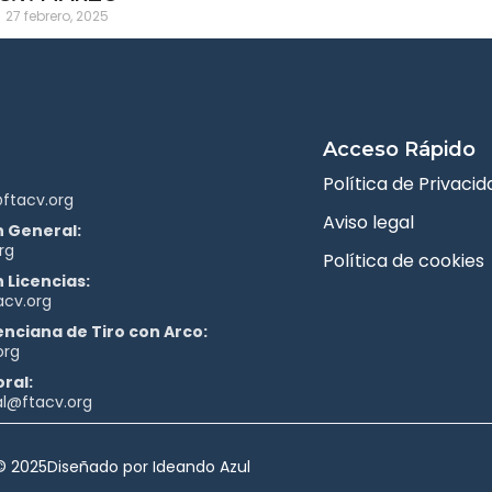
27 febrero, 2025
Acceso Rápido
Política de Privacid
ftacv.org
Aviso legal
 General:
rg
Política de cookies
 Licencias:
acv.org
enciana de Tiro con Arco:
org
ral:
al@ftacv.org
© 2025
Diseñado por Ideando Azul