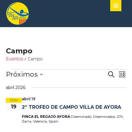
Campo
Eventos
Campo
Naveg
Nav
Próximos
Buscar
Lista
de
de
SELECCIONA
vist
LA
abril 2026
búsqu
de
FECHA.
abril 19
y
Eve
DOM
19
2º TROFEO DE CAMPO VILLA DE AYORA
vistas
FINCA EL REGAJO AYORA
Diseminado, Diseminados, 279,
de
Zarra, Valencia, Spain
Event